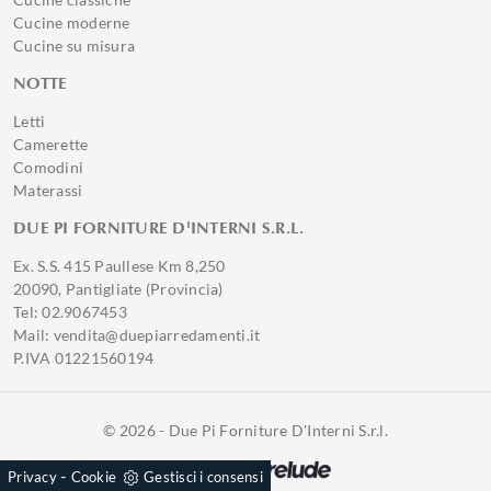
Cucine moderne
Cucine su misura
NOTTE
Letti
Camerette
Comodini
Materassi
DUE PI FORNITURE D'INTERNI S.R.L.
Ex. S.S. 415 Paullese Km 8,250
20090, Pantigliate (Provincia)
Tel: 02.9067453
Mail: vendita@duepiarredamenti.it
P.IVA 01221560194
© 2026 - Due Pi Forniture D'Interni S.r.l.
Powered by
-
Privacy
Cookie
Gestisci i consensi