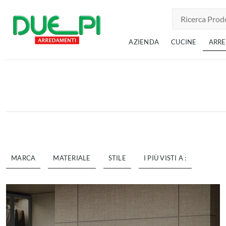
AZIENDA
CUCINE
ARR
MARCA
MATERIALE
STILE
I PIÙ VISTI A :