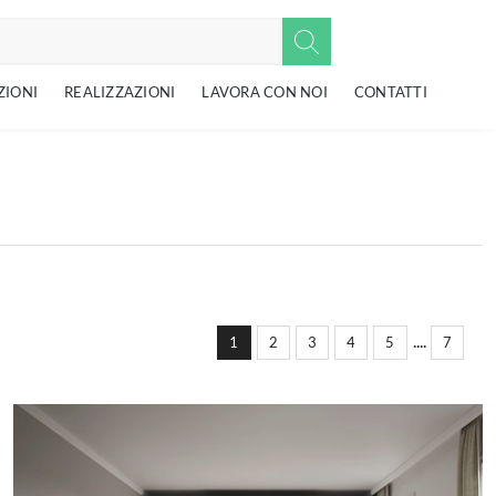
ZIONI
REALIZZAZIONI
LAVORA CON NOI
CONTATTI
....
1
2
3
4
5
7