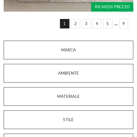
RICHIEDI PREZZO
....
1
2
3
4
5
9
MARCA
AMBIENTE
MATERIALE
STILE