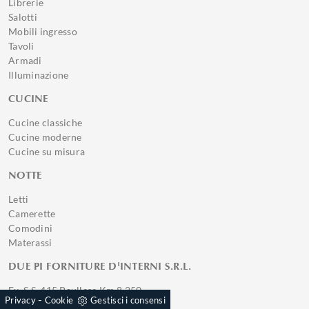
Librerie
Salotti
Mobili ingresso
Tavoli
Armadi
Illuminazione
CUCINE
Cucine classiche
Cucine moderne
Cucine su misura
NOTTE
Letti
Camerette
Comodini
Materassi
DUE PI FORNITURE D'INTERNI S.R.L.
Ex. S.S. 415 Paullese Km 8,250
-
Privacy
Cookie
Gestisci i consensi
20090, Pantigliate (Provincia)