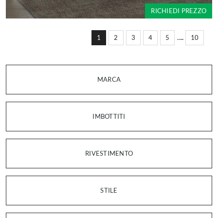
RICHIEDI PREZZO
....
1
2
3
4
5
10
MARCA
IMBOTTITI
RIVESTIMENTO
STILE