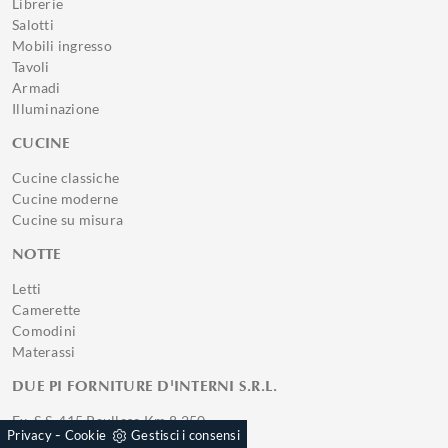
Librerie
Salotti
Mobili ingresso
Tavoli
Armadi
Illuminazione
CUCINE
Cucine classiche
Cucine moderne
Cucine su misura
NOTTE
Letti
Camerette
Comodini
Materassi
DUE PI FORNITURE D'INTERNI S.R.L.
Ex. S.S. 415 Paullese Km 8,250
-
Privacy
Cookie
Gestisci i consensi
20090, Pantigliate (Provincia)