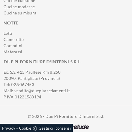
Cucine classiche
Cucine moderne
Cucine su misura
NOTTE
Letti
Camerette
Comodini
Materassi
DUE PI FORNITURE D'INTERNI S.R.L.
Ex. S.S. 415 Paullese Km 8,250
20090, Pantigliate (Provincia)
Tel: 02.9067453
Mail: vendita@duepiarredamenti.it
P.IVA 01221560194
© 2026 - Due Pi Forniture D'Interni S.r.l.
Powered by
-
Privacy
Cookie
Gestisci i consensi