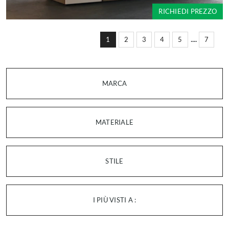
RICHIEDI PREZZO
....
1
2
3
4
5
7
MARCA
MATERIALE
STILE
I PIÙ VISTI A :