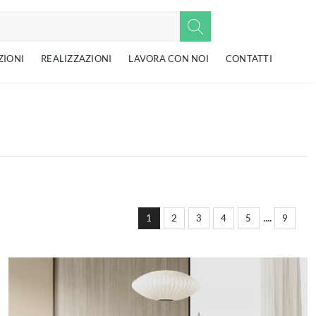
ZIONI
REALIZZAZIONI
LAVORA CON NOI
CONTATTI
....
1
2
3
4
5
9