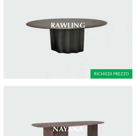
RAWLING
RICHIEDI PREZZO
NAYANA