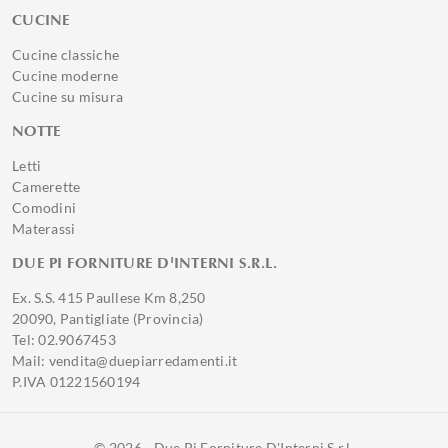
CUCINE
Cucine classiche
Cucine moderne
Cucine su misura
NOTTE
Letti
Camerette
Comodini
Materassi
DUE PI FORNITURE D'INTERNI S.R.L.
Ex. S.S. 415 Paullese Km 8,250
20090, Pantigliate (Provincia)
Tel: 02.9067453
Mail: vendita@duepiarredamenti.it
P.IVA 01221560194
© 2026 - Due Pi Forniture D'Interni S.r.l.