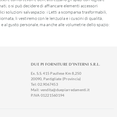
ati, o si può decidere di affiancare elementi accessori
ci soluzioni salvaspazio: i Letti a scomparsa trasformabili,
iornata, li vestiremo con le lenzuola e i cuscini di qualità,
ini e al gusto personale, ma anche alle volumetrie dello spazio:
DUE PI FORNITURE D'INTERNI S.R.L.
Ex. S.S. 415 Paullese Km 8,250
20090, Pantigliate (Provincia)
Tel: 02.9067453
Mail: vendita@duepiarredamenti.it
P.IVA 01221560194