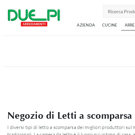
AZIENDA
CUCINE
ARR
Negozio di Letti a scomparsa 
I diversi tipi di letto a scomparsa dei migliori produttori sul
tradizionali. La camera da letto è il luogo più intimo di casa,