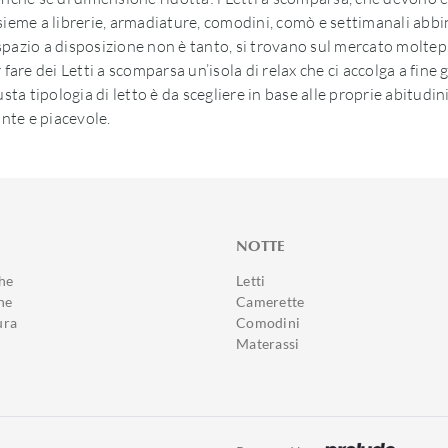
ieme a librerie, armadiature, comodini, comò e settimanali abbin
azio a disposizione non è tanto, si trovano sul mercato moltepli
 fare dei Letti a scomparsa un’isola di relax che ci accolga a fine g
iusta tipologia di letto è da scegliere in base alle proprie abitud
nte e piacevole.
NOTTE
he
Letti
ne
Camerette
ura
Comodini
Materassi