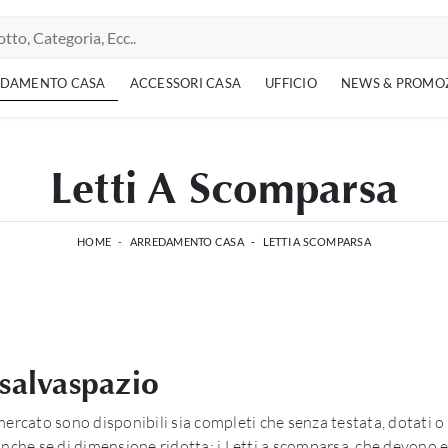
EDAMENTO CASA
ACCESSORI CASA
UFFICIO
NEWS & PROMO
Letti A Scomparsa
HOME
-
ARREDAMENTO CASA
-
LETTI A SCOMPARSA
salvaspazio
 mercato sono disponibili sia completi che senza testata, dotati o
 anche se di dimensione ridotta: i Letti a scomparsa, che devono es