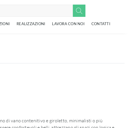
ZIONI
REALIZZAZIONI
LAVORA CON NOI
CONTATTI
 no di vano contenitivo e giroletto, minimalisti o più
sere confortevoli e belli, attrezzano gli spazi con logica e