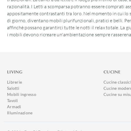
razionalità. I Letti a scomparsa potranno essere comprati ass
appositamente contrastanti tra loro. Nel momento in cui lo sp
di giorno, diventano mobili plurifunzionali, pratici e belli. Per
affinchè possano garantirci tutte le notti il relax totale. La g
i mobili devono ricreare un'ambientazione sempre rasserena
LIVING
CUCINE
Librerie
Cucine classic
Salotti
Cucine moder
Mobili ingresso
Cucine su mis
Tavoli
Armadi
Illuminazione