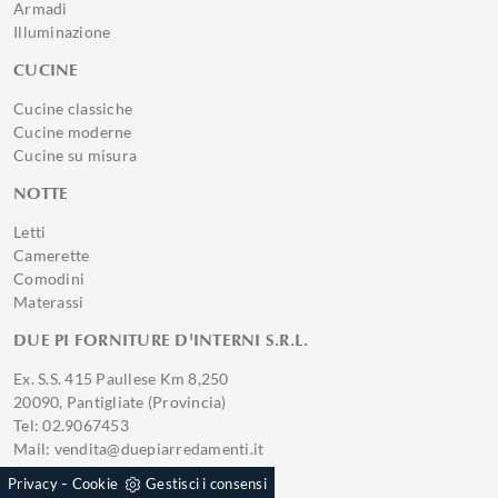
Armadi
Illuminazione
CUCINE
Cucine classiche
Cucine moderne
Cucine su misura
NOTTE
Letti
Camerette
Comodini
Materassi
DUE PI FORNITURE D'INTERNI S.R.L.
Ex. S.S. 415 Paullese Km 8,250
20090, Pantigliate (Provincia)
Tel: 02.9067453
Mail: vendita@duepiarredamenti.it
P.IVA 01221560194
-
Privacy
Cookie
Gestisci i consensi