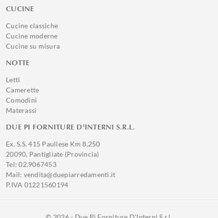
CUCINE
Cucine classiche
Cucine moderne
Cucine su misura
NOTTE
Letti
Camerette
Comodini
Materassi
DUE PI FORNITURE D'INTERNI S.R.L.
Ex. S.S. 415 Paullese Km 8,250
20090, Pantigliate (Provincia)
Tel: 02.9067453
Mail: vendita@duepiarredamenti.it
P.IVA 01221560194
© 2026 - Due Pi Forniture D'Interni S.r.l.