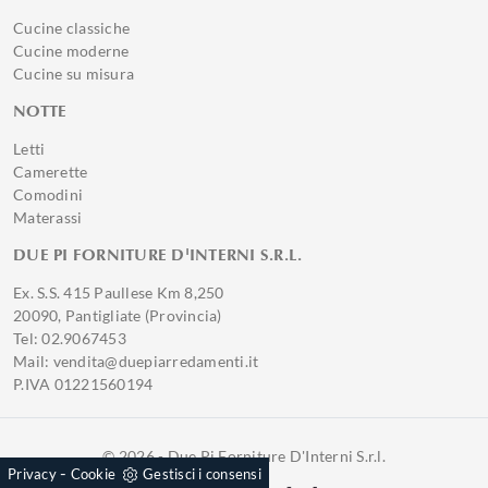
Cucine classiche
Cucine moderne
Cucine su misura
NOTTE
Letti
Camerette
Comodini
Materassi
DUE PI FORNITURE D'INTERNI S.R.L.
Ex. S.S. 415 Paullese Km 8,250
20090, Pantigliate (Provincia)
Tel: 02.9067453
Mail: vendita@duepiarredamenti.it
P.IVA 01221560194
© 2026 - Due Pi Forniture D'Interni S.r.l.
-
Privacy
Cookie
Gestisci i consensi