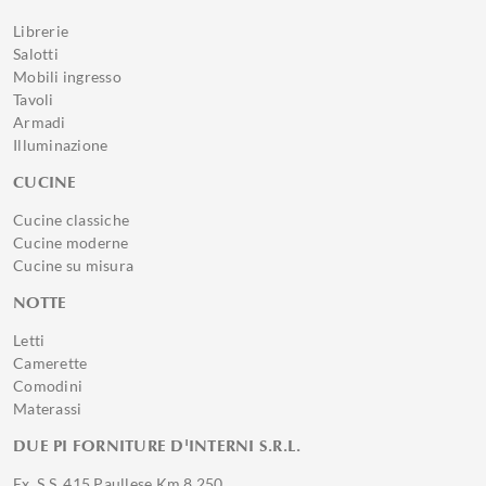
Librerie
Salotti
Mobili ingresso
Tavoli
Armadi
Illuminazione
CUCINE
Cucine classiche
Cucine moderne
Cucine su misura
NOTTE
Letti
Camerette
Comodini
Materassi
DUE PI FORNITURE D'INTERNI S.R.L.
Ex. S.S. 415 Paullese Km 8,250