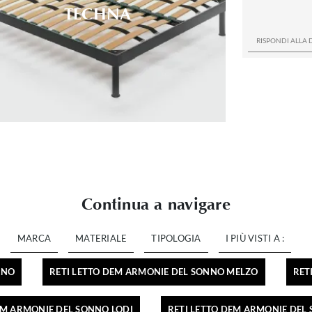
TECHNA
Continua a navigare
MARCA
MATERIALE
TIPOLOGIA
I PIÙ VISTI A :
ANO
RETI LETTO DEM ARMONIE DEL SONNO MELZO
RET
EM ARMONIE DEL SONNO LODI
RETI LETTO DEM ARMONIE DEL