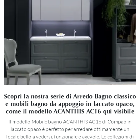
Scopri la nostra serie di Arredo Bagno classico
e mobili bagno da appoggio in laccato opaco,
come il modello ACANTHIS AC16 qui visibile
Il modello Mobile bagno ACANTHIS AC16 di Compab in
laccato opaco è perfetto per arredare ottimamente un
locale bello a vedersi, funzionale e agevole. Le collezioni di