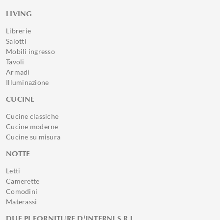
LIVING
Librerie
Salotti
Mobili ingresso
Tavoli
Armadi
Illuminazione
CUCINE
Cucine classiche
Cucine moderne
Cucine su misura
NOTTE
Letti
Camerette
Comodini
Materassi
DUE PI FORNITURE D'INTERNI S.R.L.