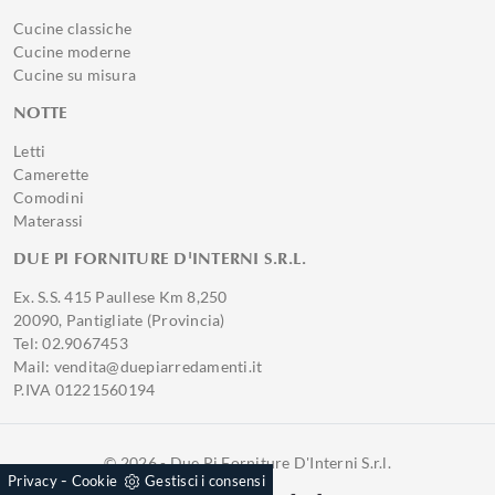
Cucine classiche
Cucine moderne
Cucine su misura
NOTTE
Letti
Camerette
Comodini
Materassi
DUE PI FORNITURE D'INTERNI S.R.L.
Ex. S.S. 415 Paullese Km 8,250
20090, Pantigliate (Provincia)
Tel: 02.9067453
Mail: vendita@duepiarredamenti.it
P.IVA 01221560194
© 2026 - Due Pi Forniture D'Interni S.r.l.
-
Privacy
Cookie
Gestisci i consensi