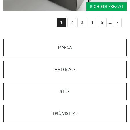
RICHIEDI PREZZO
....
1
2
3
4
5
7
MARCA
MATERIALE
STILE
I PIÙ VISTI A :