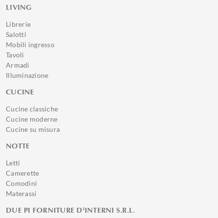
LIVING
Librerie
Salotti
Mobili ingresso
Tavoli
Armadi
Illuminazione
CUCINE
Cucine classiche
Cucine moderne
Cucine su misura
NOTTE
Letti
Camerette
Comodini
Materassi
DUE PI FORNITURE D'INTERNI S.R.L.