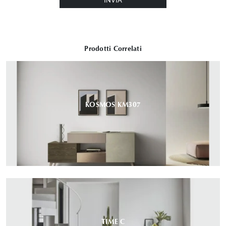
INVIA
Prodotti Correlati
KOSMOS KM307
TIME C