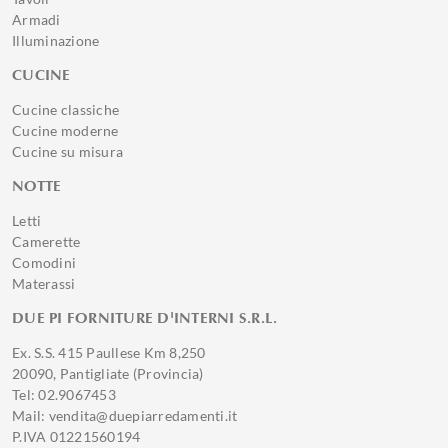
Armadi
Illuminazione
CUCINE
Cucine classiche
Cucine moderne
Cucine su misura
NOTTE
Letti
Camerette
Comodini
Materassi
DUE PI FORNITURE D'INTERNI S.R.L.
Ex. S.S. 415 Paullese Km 8,250
20090, Pantigliate (Provincia)
Tel: 02.9067453
Mail: vendita@duepiarredamenti.it
P.IVA 01221560194