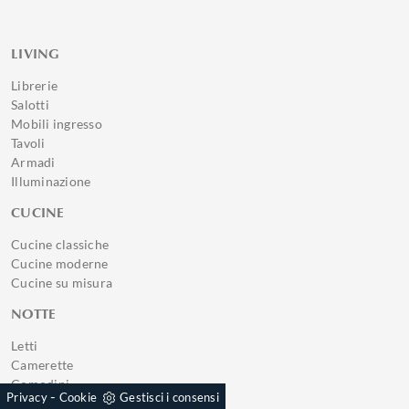
LIVING
Librerie
Salotti
Mobili ingresso
Tavoli
Armadi
Illuminazione
CUCINE
Cucine classiche
Cucine moderne
Cucine su misura
NOTTE
Letti
Camerette
Comodini
-
Privacy
Cookie
Gestisci i consensi
Materassi