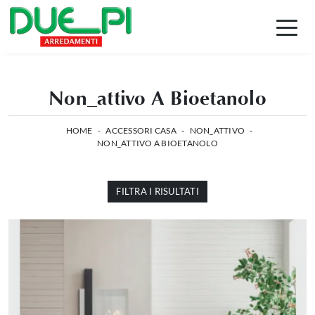
Non_attivo A Bioetanolo
HOME
-
ACCESSORI CASA
-
NON_ATTIVO
-
NON_ATTIVO A BIOETANOLO
FILTRA I RISULTATI