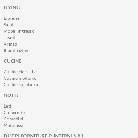
LIVING
Librerie
Salotti
Mobili ingresso
Tavoli
Armadi
Illuminazione
CUCINE
Cucine classiche
Cucine moderne
Cucine su misura
NOTTE
Letti
Camerette
Comodini
Materassi
DUE PI FORNITURE D'INTERNI S.R.L.