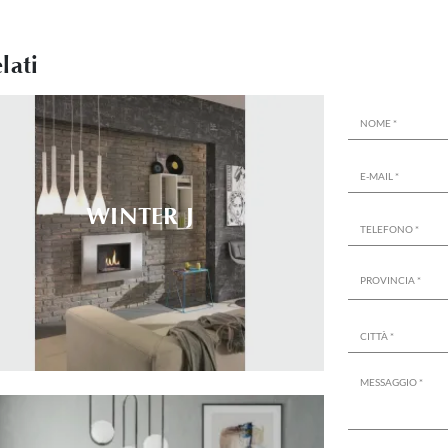
lati
WINTER J