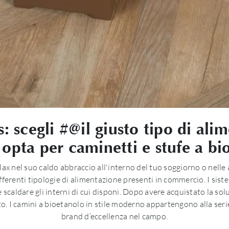
: scegli #@il giusto tipo di al
 opta per caminetti e stufe a bi
x nel suo caldo abbraccio all'interno del tuo soggiorno o nelle a
differenti tipologie di alimentazione presenti in commercio. I si
e scaldare gli interni di cui disponi. Dopo avere acquistato la solu
o. I camini a bioetanolo in stile moderno appartengono alla seri
brand d’eccellenza nel campo.