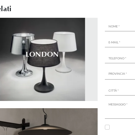
lati
LONDON