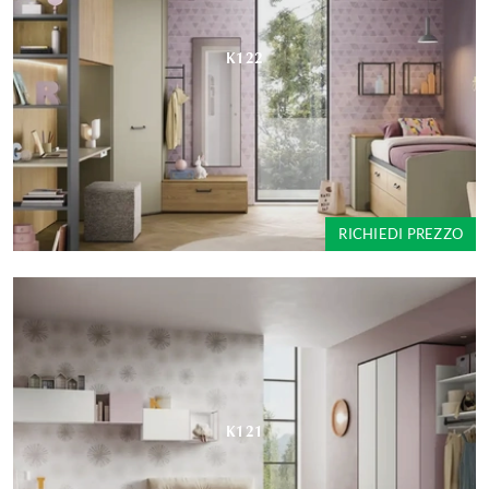
K122
RICHIEDI PREZZO
K121