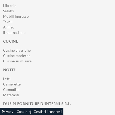
Librerie
Salotti
Mobili ingresso
Tavoli
Armadi
Illuminazione
CUCINE
Cucine classiche
Cucine moderne
Cucine su misura
NOTTE
Letti
Camerette
Comodini
Materassi
DUE PI FORNITURE D'INTERNI S.R.L.
-
Privacy
Cookie
Gestisci i consensi
Ex. S.S. 415 Paullese Km 8,250