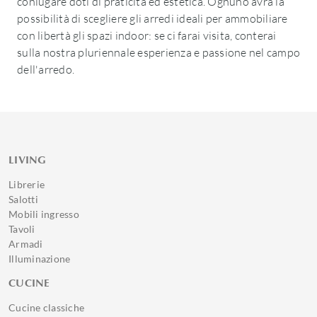
coniugare doti di praticità ed estetica. Ognuno avrà la
possibilità di scegliere gli arredi ideali per ammobiliare
con libertà gli spazi indoor: se ci farai visita, conterai
sulla nostra pluriennale esperienza e passione nel campo
dell'arredo.
LIVING
Librerie
Salotti
Mobili ingresso
Tavoli
Armadi
Illuminazione
CUCINE
Cucine classiche