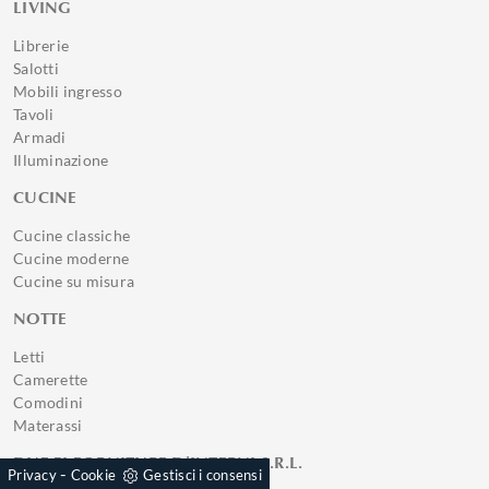
LIVING
Librerie
Salotti
Mobili ingresso
Tavoli
Armadi
Illuminazione
CUCINE
Cucine classiche
Cucine moderne
Cucine su misura
NOTTE
Letti
Camerette
Comodini
Materassi
DUE PI FORNITURE D'INTERNI S.R.L.
-
Privacy
Cookie
Gestisci i consensi