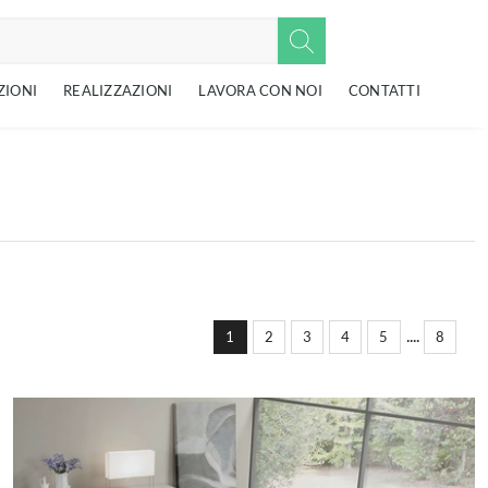
ZIONI
REALIZZAZIONI
LAVORA CON NOI
CONTATTI
....
1
2
3
4
5
8