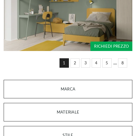
RICHIEDI PREZZO
....
1
2
3
4
5
8
MARCA
MATERIALE
STILE