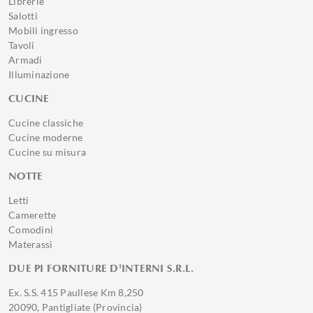
Librerie
Salotti
Mobili ingresso
Tavoli
Armadi
Illuminazione
CUCINE
Cucine classiche
Cucine moderne
Cucine su misura
NOTTE
Letti
Camerette
Comodini
Materassi
DUE PI FORNITURE D'INTERNI S.R.L.
Ex. S.S. 415 Paullese Km 8,250
20090, Pantigliate (Provincia)