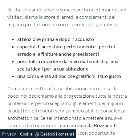
Se stai cercando una persona esperta di interior design,
visitaci, siamo lo store di arredi e complementi dei
migliori produttori che con esperienza ti garantisce:
attenzione prima e dopo l' acquisto
capacità di accostare perfettamente i pezzi di
arredo e le finiture anche preesistenti
possibilità di vedere dal vivo materiali di prima
scelta ideali per la tua abitazione
una consulenza ad hoc che gratifichi il tuo gusto
Cambiare aspetto alla tua abitazione non è cosa da
poco: noi dedichiamo alla progettazione tutta la nostra
professione, perciò scegliamo gli elementi dei migliori
produttori offrendoti servizi impeccabili di consulenza
architettonica. Se sei intenzionato a mettere a nuovo
l’arredo dei tuoi interni,
non lontano da Rozzano ti
aspetta il nostro negozio di Letti
, con opportunità
-
Privacy
Cookie
Gestisci i consensi