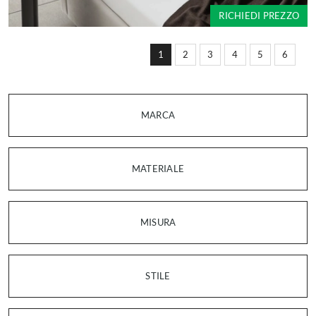
RICHIEDI PREZZO
1
2
3
4
5
6
MARCA
MATERIALE
MISURA
STILE