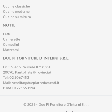
Cucine classiche
Cucine moderne
Cucine su misura
NOTTE
Letti
Camerette
Comodini
Materassi
DUE PI FORNITURE D'INTERNI S.R.L.
Ex. S.S. 415 Paullese Km 8,250
20090, Pantigliate (Provincia)
Tel: 02.9067453
Mail: vendita@duepiarredamenti.it
P.IVA 01221560194
© 2026 - Due Pi Forniture D'Interni S.r.l.