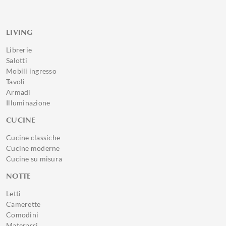
LIVING
Librerie
Salotti
Mobili ingresso
Tavoli
Armadi
Illuminazione
CUCINE
Cucine classiche
Cucine moderne
Cucine su misura
NOTTE
Letti
Camerette
Comodini
Materassi