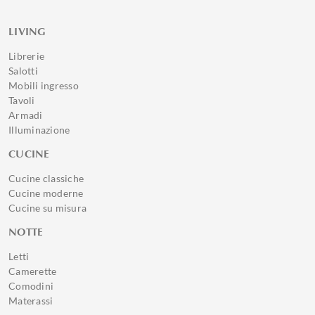
LIVING
Librerie
Salotti
Mobili ingresso
Tavoli
Armadi
Illuminazione
CUCINE
Cucine classiche
Cucine moderne
Cucine su misura
NOTTE
Letti
Camerette
Comodini
Materassi