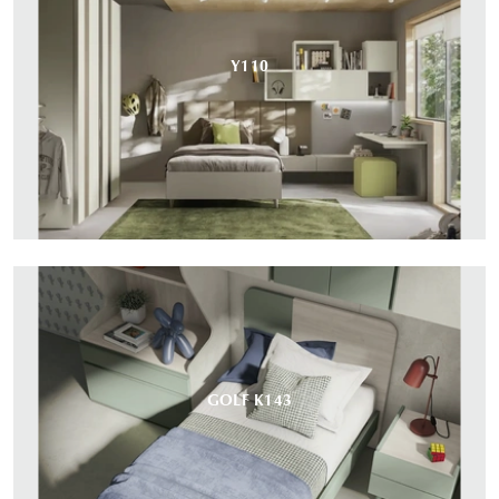
Y110
GOLF K143