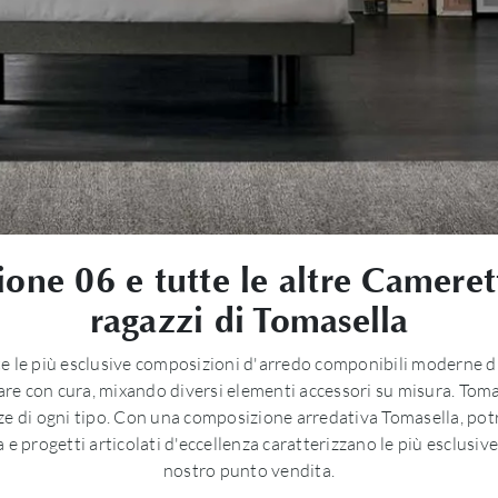
ione 06 e tutte le altre Camere
ragazzi di Tomasella
te le più esclusive composizioni d'arredo componibili moderne di
e con cura, mixando diversi elementi accessori su misura. Tomas
e di ogni tipo. Con una composizione arredativa Tomasella, potrai
za e progetti articolati d'eccellenza caratterizzano le più esclu
nostro punto vendita.