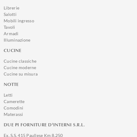
Librerie
Salotti
Mobili ingresso
Tavoli
Armadi
Illuminazione
CUCINE
Cucine classiche
Cucine moderne
Cucine su misura
NOTTE
Letti
Camerette
Comodini
Materassi
DUE PI FORNITURE D'INTERNI S.R.L.
Ex. S.S. 415 Paullese Km 8,250