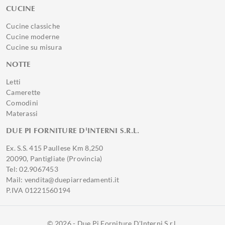
CUCINE
Cucine classiche
Cucine moderne
Cucine su misura
NOTTE
Letti
Camerette
Comodini
Materassi
DUE PI FORNITURE D'INTERNI S.R.L.
Ex. S.S. 415 Paullese Km 8,250
20090, Pantigliate (Provincia)
Tel: 02.9067453
Mail: vendita@duepiarredamenti.it
P.IVA 01221560194
© 2026 - Due Pi Forniture D'Interni S.r.l.