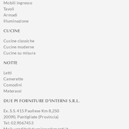
Mobili ingresso
Tavoli
Armadi
Illuminazione
CUCINE
Cucine classiche
Cucine moderne
Cucine su misura
NOTTE
Letti
Camerette
Comodini
Materassi
DUE PI FORNITURE D'INTERNI S.R.L.
Ex. S.S. 415 Paullese Km 8,250
20090, Pantigliate (Provincia)
Tel: 02.9067453
Mail: vendita@duepiarredamenti.it