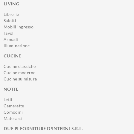
LIVING
Librerie
Salotti
Mobili ingresso
Tavoli
Armadi
Illuminazione
CUCINE
Cucine classiche
Cucine moderne
Cucine su misura
NOTTE
Letti
Camerette
Comodini
Materassi
DUE PI FORNITURE D'INTERNI S.R.L.