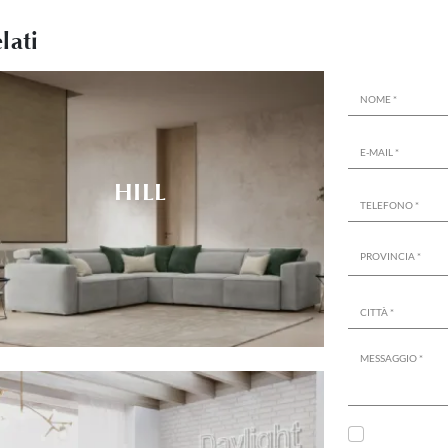
lati
HILL