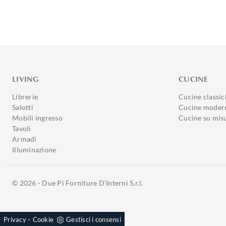
LIVING
CUCINE
Librerie
Cucine classic
Salotti
Cucine moder
Mobili ingresso
Cucine su mis
Tavoli
Armadi
Illuminazione
© 2026 - Due Pi Forniture D'Interni S.r.l.
-
Privacy
Cookie
Gestisci i consensi