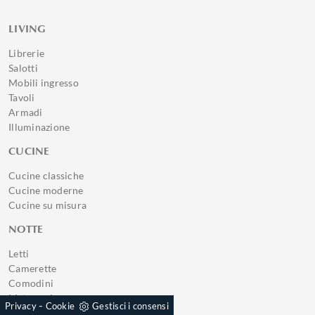
LIVING
Librerie
Salotti
Mobili ingresso
Tavoli
Armadi
Illuminazione
CUCINE
Cucine classiche
Cucine moderne
Cucine su misura
NOTTE
Letti
Camerette
Comodini
Materassi
-
Privacy
Cookie
Gestisci i consensi