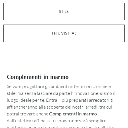
STILE
I PIÙ VISTI A :
Complementi in marmo
Se vuoi progettare gli ambienti interni con charme e
stile, ma senza lasciare da parte l'innovazione, siamo il
luogo ideale per te. Entra: i più preparati arredatori ti
affiancheranno alla scoperta dei nostri arredi, tra cui
potrai trovare anche
Complementi
in marmo
dall'estetica raffinata. In showroom sarà semplice
mettere a nuovo o progettare ex novo i locali della tua