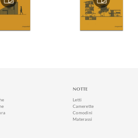
NOTTE
he
Letti
ne
Camerette
ura
Comodini
Materassi