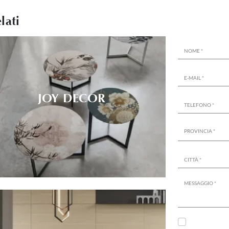
lati
JOY DECOR