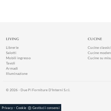
LIVING
CUCINE
Librerie
Cucine classic
Salotti
Cucine moder
Mobili ingresso
Cucine su mis
Tavoli
Armadi
Illuminazione
© 2026 - Due Pi Forniture D'Interni S.r.l.
-
Privacy
Cookie
Gestisci i consensi