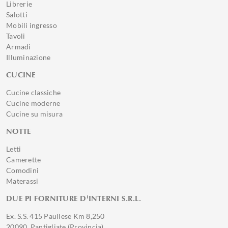
Librerie
Salotti
Mobili ingresso
Tavoli
Armadi
Illuminazione
CUCINE
Cucine classiche
Cucine moderne
Cucine su misura
NOTTE
Letti
Camerette
Comodini
Materassi
DUE PI FORNITURE D'INTERNI S.R.L.
Ex. S.S. 415 Paullese Km 8,250
20090, Pantigliate (Provincia)