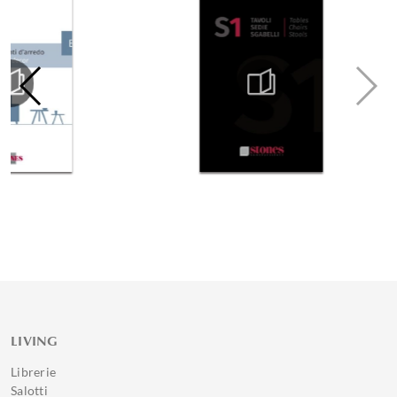
LIVING
Librerie
Salotti