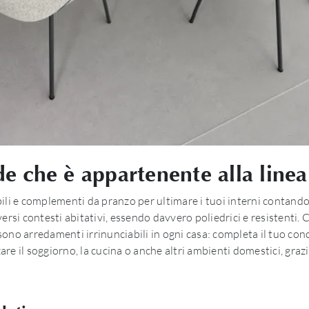
 che è appartenente alla linea 
li e complementi da pranzo per ultimare i tuoi interni contando su
ersi contesti abitativi, essendo davvero poliedrici e resistenti.
 sono arredamenti irrinunciabili in ogni casa: completa il tuo conc
zare il soggiorno, la cucina o anche altri ambienti domestici, graz