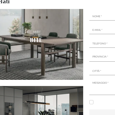
lati
BITE