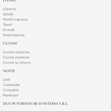
LIVING
Librerie
Salotti
Mobili ingresso
Tavoli
Armadi
Illuminazione
CUCINE
Cucine classiche
Cucine moderne
Cucine su misura
NOTTE
Letti
Camerette
Comodini
Materassi
DUE PI FORNITURE D'INTERNI S.R.L.