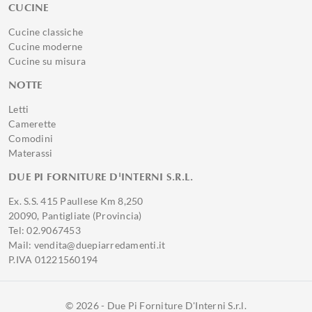
CUCINE
Cucine classiche
Cucine moderne
Cucine su misura
NOTTE
Letti
Camerette
Comodini
Materassi
DUE PI FORNITURE D'INTERNI S.R.L.
Ex. S.S. 415 Paullese Km 8,250
20090, Pantigliate (Provincia)
Tel: 02.9067453
Mail: vendita@duepiarredamenti.it
P.IVA 01221560194
© 2026 - Due Pi Forniture D'Interni S.r.l.